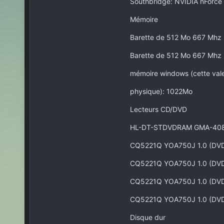
Southbridge: NVIDIA nForc
Mémoire
Barette de 512 Mo 667 M
Barette de 512 Mo 667 M
mémoire windows (cette vale
physique): 1022Mo
Lecteurs CD/DVD
HL-DT-STDVDRAM GMA-408
CQ5221Q YOA750J 1.0 (DV
CQ5221Q YOA750J 1.0 (DV
CQ5221Q YOA750J 1.0 (DV
CQ5221Q YOA750J 1.0 (DV
Disque dur