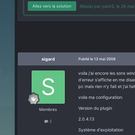
Résolu par pat43,
le 26 ma
Allez vers la solution
sigard
Publié
le 13 mai 2008
voila j'ai encore les sons w
d'erreur s'affiche en me disa
pc mais rien n'y fait et j'ai f
voila ma configuration:
Version du plugin
Membres
2.0.4.13
2
Système d'exploitation