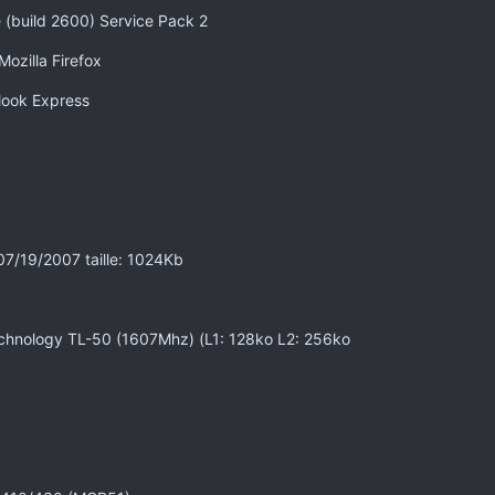
e (build 2600) Service Pack 2
ozilla Firefox
tlook Express
07/19/2007 taille: 1024Kb
chnology TL-50 (1607Mhz) (L1: 128ko L2: 256ko