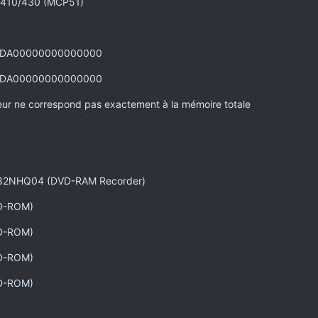
e 410/430 (MCP51)
hz DA00000000000000
hz DA00000000000000
ur ne correspond pas exactement à la mémoire totale
2NHQ04 (DVD-RAM Recorder)
D-ROM)
D-ROM)
D-ROM)
D-ROM)