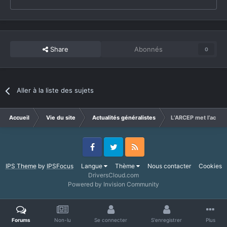
Share
Abonnés
0
Aller à la liste des sujets
Accueil
Vie du site
Actualités généralistes
L’ARCEP met l’accent
Facebook
Twitter
RSS
IPS Theme
by
IPSFocus
Langue
Thème
Nous contacter
Cookies
DriversCloud.com
Powered by Invision Community
Forums
Non-lu
Se connecter
S'enregistrer
Plus