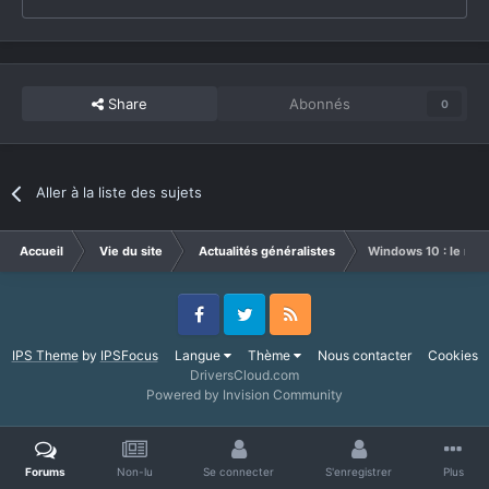
Share
Abonnés
0
Aller à la liste des sujets
Accueil
Vie du site
Actualités généralistes
Windows 10 : le mixe
Facebook
Twitter
RSS
IPS Theme
by
IPSFocus
Langue
Thème
Nous contacter
Cookies
DriversCloud.com
Powered by Invision Community
Forums
Non-lu
Se connecter
S'enregistrer
Plus