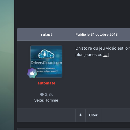
robot
Publié
le 31 octobre 2018
L’histoire du jeu vidéo est l
plus jeunes ou
[…]
automate
2,8k
Sexe:
Homme
Citer