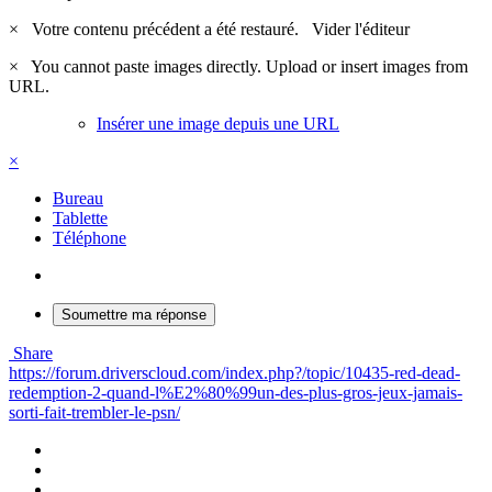
×
Votre contenu précédent a été restauré.
Vider l'éditeur
×
You cannot paste images directly. Upload or insert images from
URL.
Insérer une image depuis une URL
×
Bureau
Tablette
Téléphone
Soumettre ma réponse
Share
https://forum.driverscloud.com/index.php?/topic/10435-red-dead-
redemption-2-quand-l%E2%80%99un-des-plus-gros-jeux-jamais-
sorti-fait-trembler-le-psn/