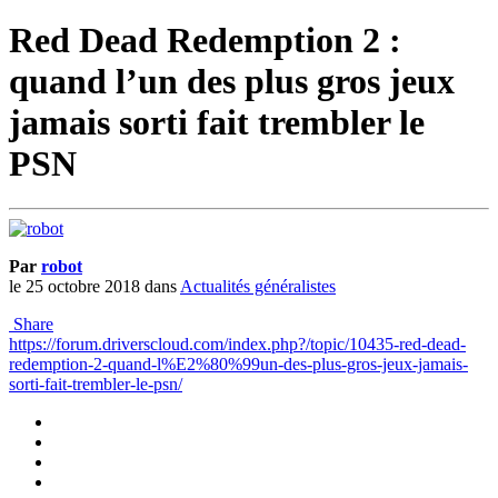
Red Dead Redemption 2 :
quand l’un des plus gros jeux
jamais sorti fait trembler le
PSN
Par
robot
le 25 octobre 2018
dans
Actualités généralistes
Share
https://forum.driverscloud.com/index.php?/topic/10435-red-dead-
redemption-2-quand-l%E2%80%99un-des-plus-gros-jeux-jamais-
sorti-fait-trembler-le-psn/