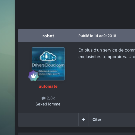
robot
Publié
le 14 août 2018
En plus d’un service de comm
exclusivités temporaires. Un
automate
2,8k
Sexe:
Homme
Citer