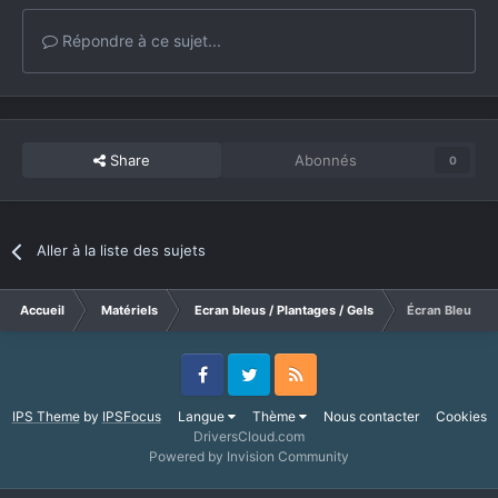
Répondre à ce sujet...
Share
Abonnés
0
Aller à la liste des sujets
Accueil
Matériels
Ecran bleus / Plantages / Gels
Écran Bleu ave
Facebook
Twitter
RSS
IPS Theme
by
IPSFocus
Langue
Thème
Nous contacter
Cookies
DriversCloud.com
Powered by Invision Community