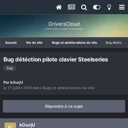
DriversCloud
Votre boite à outils du quotidien
Accueil
Vie du site
Bugs et améliorations du site
Bug détéction 
Bug détéction pilote clavier Steelseries
bug
Par
kOurjU
le 17 juillet 2018
dans
Bugs et améliorations du site
Répondre à ce sujet
kOurjU