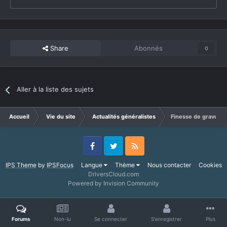
Share
Abonnés
0
Aller à la liste des sujets
Accueil
Vie du site
Actualités généralistes
Finesse de gravure :
Facebook
Twitter
RSS
IPS Theme
by
IPSFocus
Langue
Thème
Nous contacter
Cookies
DriversCloud.com
Powered by Invision Community
Forums
Non-lu
Se connecter
S'enregistrer
Plus