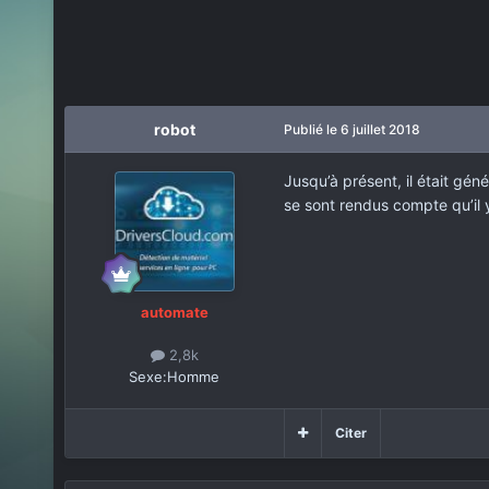
robot
Publié
le 6 juillet 2018
Jusqu’à présent, il était gén
se sont rendus compte qu’il 
automate
2,8k
Sexe:
Homme
Citer