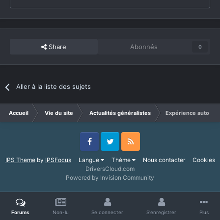
Share
Abonnés
0
Aller à la liste des sujets
Accueil
Vie du site
Actualités généralistes
Expérience auto 3.0 a
Facebook
Twitter
RSS
IPS Theme
by
IPSFocus
Langue
Thème
Nous contacter
Cookies
DriversCloud.com
Powered by Invision Community
Forums
Non-lu
Se connecter
S'enregistrer
Plus