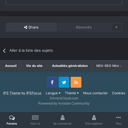
Share
Abonnés
0
Aller à la liste des sujets
Accueil
Vie du site
Actualités généralistes
NEO-GEO Mini : pre
Facebook
Twitter
RSS
IPS Theme
by
IPSFocus
Langue
Thème
Nous contacter
Cookies
DriversCloud.com
Powered by Invision Community
Forums
Non-lu
Se connecter
S'enregistrer
Plus