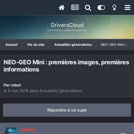
DriversCloud
Votre boite à outils du quotidien
Accueil
Vie du site
Actualités généralistes
NEO-GEO Mini : pre
NEO-GEO Mini : premières images, premières
informations
Par
robot
le 9 mai 2018
dans
Actualités généralistes
Répondre à ce sujet
robot