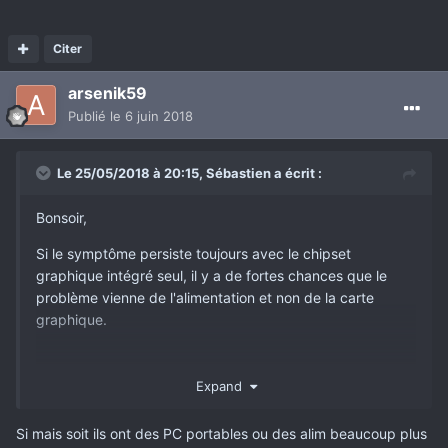
Citer
arsenik59
Publié
le 6 juin 2018
Le 25/05/2018 à 20:15,
Sébastien
a écrit :
Bonsoir,
Si le symptôme persiste toujours avec le chipset
graphique intégré seul, il y a de fortes chances que le
problème vienne de l'alimentation et non de la carte
graphique.
Expand
Le test tendrait justement à prouver que l'alimentation est
défaillante.
Si mais soit ils ont des PC portables ou des alim beaucoup plus