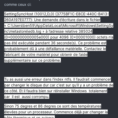
comme ceux ci:
SettingSyncHost (10012,D,0) {3775BF1C-E8CE-440C-B413-
260A197E0777}: Une demande d’écriture dans le fichier
« C:\Users\ben59\AppData\Local\Microsoft\Windows\SettingSy
nc\metastore\edb.log » à l’adresse relative 385024
(0x000000000005e000) pour 4096 (0x00001000) octets n’a
pas été exécutée pendant 36 seconde(s). Ce problème est
probablement dû à une défaillance matérielle. Contactez le
fabricant de votre matériel pour obtenir de l’aide
supplémentaire sur ce problème.
Tu as aussi une erreur dans l'index ntfs. Il faudrait commencer
par changer le disque dur car c'est sur qu'il y a un problème de
ce côté. Et il faudra bien sur réinstaller Windows totalement
car il est aussi corrompu.
Sinon 75 degres et 86 degres ce sont des températures
élevées pour un processeur. Commence déjà par changer la
pâte thermique et on avisera.