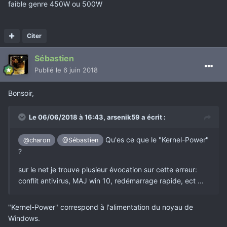
La carte graphique consommant beaucoup plus que le
faible genre 450W ou 500W
chipset graphique intégré, l'alimentation est donc plus
sollicitée.
Citer
Si les tensions sont instables, elle ne va donc pas tenir les
fortes charges et planter plus rapidement.
Sébastien
Publié
le 6 juin 2018
Tu ne connais vraiment personne qui possède un PC pour
Bonsoir,
pouvoir effectuer un test croisé ?
Le 06/06/2018 à 16:43,
arsenik59
a écrit :
Autrement, va porter ta machine chez un réparateur afin
qu'il effectue un diagnostic.
Qu'es ce que le "Kernel-Power"
@charon
@Sébastien
Cela te coûtera moins cher et également un achat inutile.
?
sur le net je trouve plusieur évocation sur cette erreur:
conflit antivirus, MAJ win 10, redémarrage rapide, ect ..
.
"Kernel-Power" correspond à l'alimentation du noyau de
Windows.