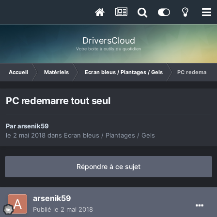
DriversCloud
Votre boite à outils du quotidien
Accueil
Matériels
Ecran bleus / Plantages / Gels
PC redemarre t
PC redemarre tout seul
Par
arsenik59
le 2 mai 2018
dans
Ecran bleus / Plantages / Gels
Répondre à ce sujet
arsenik59
Publié
le 2 mai 2018