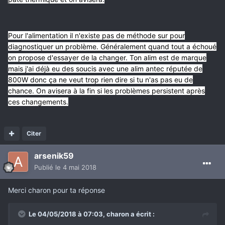
Pour l'alimentation il n'existe pas de méthode sur pour
diagnostiquer un problème. Généralement quand tout a échoué
on propose d'essayer de la changer. Ton alim est de marque
mais j'ai déjà eu des soucis avec une alim antec réputée de
800W donc ça ne veut trop rien dire si tu n'as pas eu de
chance. On avisera à la fin si les problèmes persistent après
ces changements.
Citer
arsenik59
Publié
le 4 mai 2018
Merci charon pour ta réponse
Le 04/05/2018 à 07:03,
charon
a écrit :