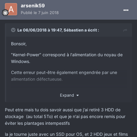
arsenik59
Publié
le 7 juin 2018
Le 06/06/2018 à 19:47,
Sébastien
a écrit :
Bonsoir,
"Kernel-Power" correspond à l'alimentation du noyau de
Windows.
Cette erreur peut-être également engendrée par une
alimentation défectueuse.
Expand
Une alimentation de 450/500W suffira amplement pour
effectuer un test sur le chipset vidéo intégré.
Peut etre mais tu dois savoir aussi que j'ai retiré 3 HDD de
stockage (au total 5To) et que je n'ai pas encore remis pour
Ta carte graphique, quel modèle est-ce exactement ?
éviter les plantages intempestifs
Mais de toute manière, 750W est surdimensionné pour ta
la je tourne juste avec un SSD pour OS, et 2 HDD jeux et films
machine.