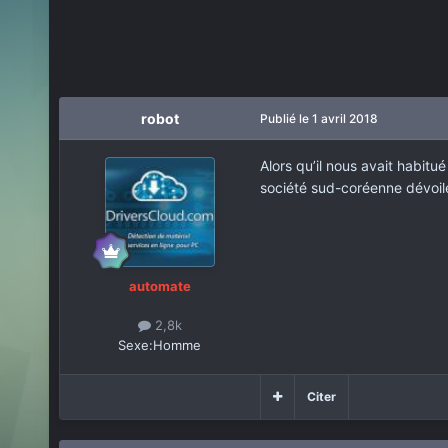
robot
Publié
le 1 avril 2018
Alors qu’il nous avait habit
société sud-coréenne dévoil
automate
2,8k
Sexe:
Homme
Citer