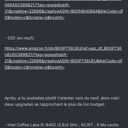
066A50389821/?tag=googshopfr-
21&creative=22686&creativeASIN=B00N8H066A&linkCode=df
0&hvdev=c&hvnetw=g&hvqmt=
- SSD (en neuf):
https://www.amazon.fr/dp/B00P736UEU/ref=asc_df_B00P736
UEU50389821/?tag=googshopfr-
21&creative=22686&creativeASIN=B00P736UEU&linkCode=df
0&hvdev=c&hvnetw=g&hvqmt=
Après, si tu souhaites plutôt t'orienter vers du neuf, alors voici
deux upgrades se rapprochant le plus de ton budget:
- Intel Coffee Lake i5-8400 (2.8/4 GHz ; 6C/6T ; 9 Mo cache