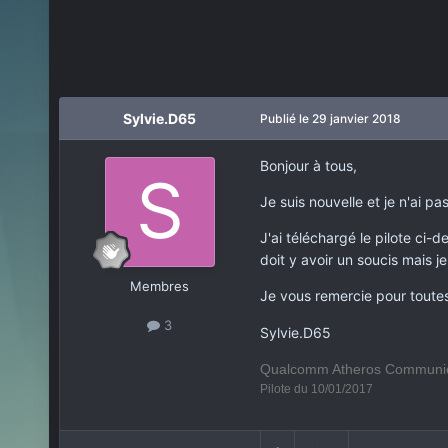
Sylvie.D65
Publié
le 29 janvier 2018
Bonjour à tous,
Je suis nouvelle et je n'ai p
J'ai téléchargé le pilote ci-de
doit y avoir un soucis mais j
Membres
Je vous remercie pour toutes
3
Sylvie.D65
Qualcomm Atheros Communica
Pilote du 10/01/2017