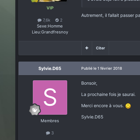
VIP
Autrement, il fallait passer p
7,6k
2
Sexe:
Homme
Lieu:
Grandfresnoy
Citer
Sylvie.D65
Publié
le 1 février 2018
Bonsoir
,
La prochaine fois je saurai.
Merci encore à vous.
Sylvie.D65
Membres
3