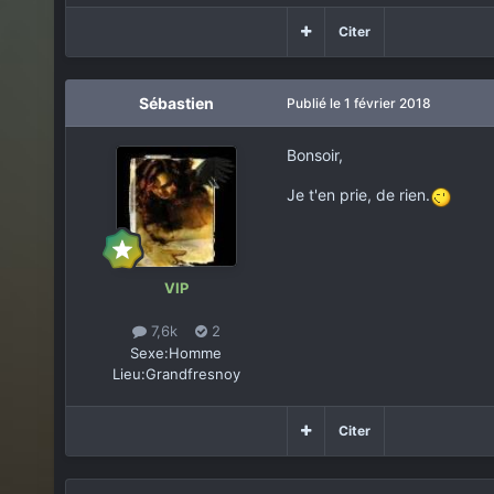
Citer
Sébastien
Publié
le 1 février 2018
Bonsoir,
Je t'en prie, de rien.
VIP
7,6k
2
Sexe:
Homme
Lieu:
Grandfresnoy
Citer