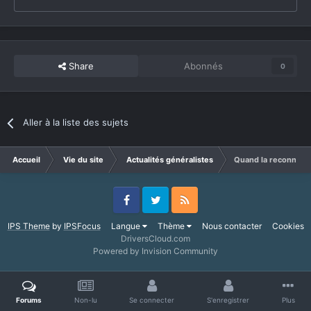
Share
Abonnés
0
Aller à la liste des sujets
Accueil
Vie du site
Actualités généralistes
Quand la reconnaiss
Facebook
Twitter
RSS
IPS Theme
by
IPSFocus
Langue
Thème
Nous contacter
Cookies
DriversCloud.com
Powered by Invision Community
Forums
Non-lu
Se connecter
S'enregistrer
Plus