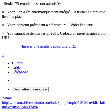
Seules 75 émoticônes sont autorisées.
×
Votre lien a été automatiquement intégré.
Afficher en tant que
lien à la place
×
Votre contenu précédent a été restauré.
Vider l'éditeur
×
You cannot paste images directly. Upload or insert images from
URL.
Insérer une image depuis une URL
×
Bureau
Tablette
Téléphone
Soumettre ma réponse
Share
https://forum.driverscloud.com/index.php?/topic/10163-nvidia-fait-
une-croix-sur-le-32-bit/