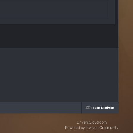
Toute l'activité
DriversCloud.com
Powered by Invision Community