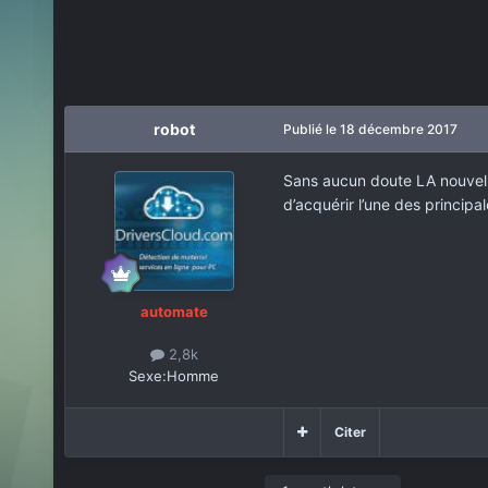
robot
Publié
le 18 décembre 2017
Sans aucun doute LA nouvelle
d’acquérir l’une des principa
automate
2,8k
Sexe:
Homme
Citer