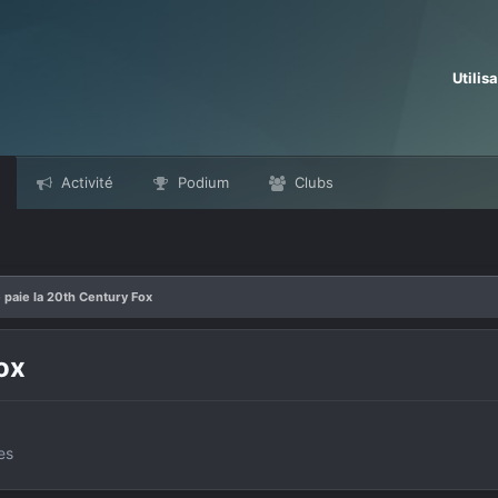
Utilis
Activité
Podium
Clubs
 paie la 20th Century Fox
ox
es