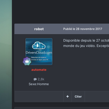
robot
Publié
le 28 novembre 2017
Disponible depuis le 27 octob
monde du jeu vidéo. Excepti
automate
2,8k
Sexe:
Homme
Citer