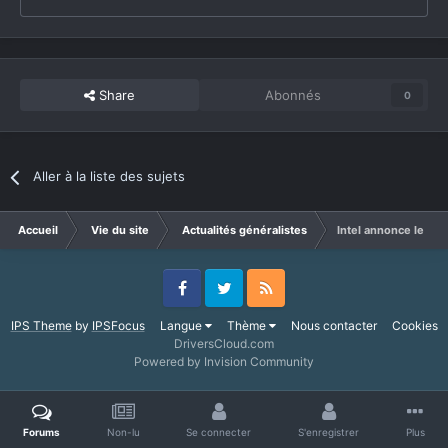
Share
Abonnés
0
Aller à la liste des sujets
Accueil
Vie du site
Actualités généralistes
Intel annonce le pa
Facebook
Twitter
RSS
IPS Theme
by
IPSFocus
Langue
Thème
Nous contacter
Cookies
DriversCloud.com
Powered by Invision Community
Forums
Non-lu
Se connecter
S'enregistrer
Plus