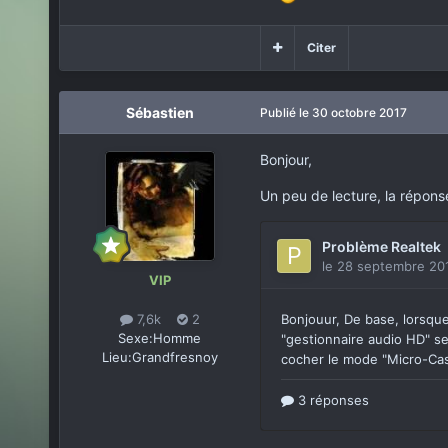
Citer
Sébastien
Publié
le 30 octobre 2017
Bonjour,
Un peu de lecture, la répons
VIP
7,6k
2
Sexe:
Homme
Lieu:
Grandfresnoy