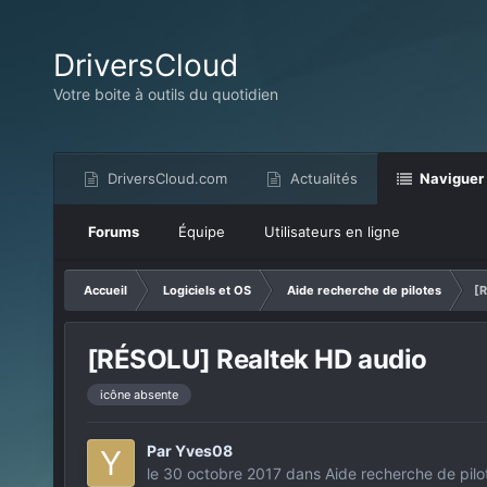
DriversCloud
Votre boite à outils du quotidien
DriversCloud.com
Actualités
Naviguer
Forums
Équipe
Utilisateurs en ligne
Accueil
Logiciels et OS
Aide recherche de pilotes
[R
[RÉSOLU] Realtek HD audio
icône absente
Par
Yves08
le 30 octobre 2017
dans
Aide recherche de pilo