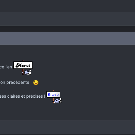
ce lien
sion précédente !
es claires et précises !