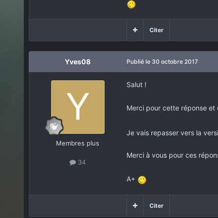
Citer
Yves08
Publié
le 30 octobre 2017
Salut !
Merci pour cette réponse et 
Je vais repasser vers la ver
Membres plus
Merci à vous pour ces répons
34
A+
Citer