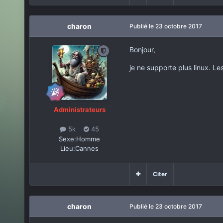
charon
Publié
le 23 octobre 2017
Bonjour,
je ne supporte plus linux. Les
Administrateurs
5k
45
Sexe:
Homme
Lieu:
Cannes
Citer
charon
Publié
le 23 octobre 2017