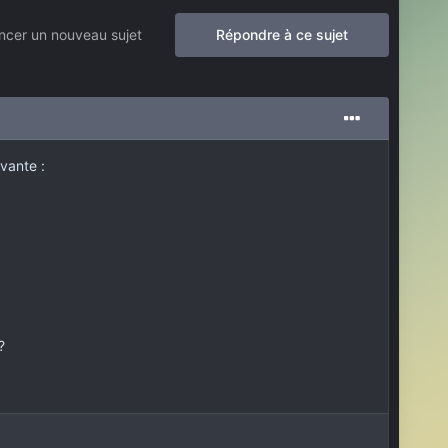
cer un nouveau sujet
Répondre à ce sujet
ivante :
?