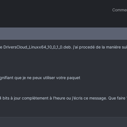
Commen
 le DriversCloud_Linuxx64_10_0_1_0.deb. j'ai procedé de la maniére su
signifiant que je ne peux utiliser votre paquet
64 bits à jour complètement à l'heure ou j'écris ce message. Que faire 