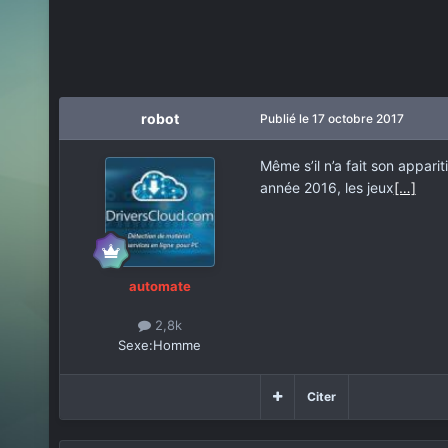
robot
Publié
le 17 octobre 2017
Même s’il n’a fait son appar
année 2016, les jeux
[…]
automate
2,8k
Sexe:
Homme
Citer