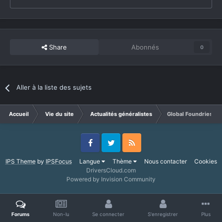
Share
Abonnés
0
Aller à la liste des sujets
Accueil
Vie du site
Actualités généralistes
Global Foundries : p
Facebook
Twitter
RSS
IPS Theme
by
IPSFocus
Langue
Thème
Nous contacter
Cookies
DriversCloud.com
Powered by Invision Community
Forums
Non-lu
Se connecter
S'enregistrer
Plus